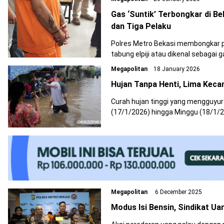
genangan air yang merendam per
Gas ‘Suntik’ Terbongkar di B
dan Tiga Pelaku
Polres Metro Bekasi membongkar pr
tabung elpiji atau dikenal sebagai g
Kabupaten Bekasi. Dalam pengungk
Megapolitan
18 January 2026
orang pelaku beserta ratusan tabu
Hujan Tanpa Henti, Lima Keca
Curah hujan tinggi yang mengguyur
(17/1/2026) hingga Minggu (18/1/2
Hujan deras yang turun hampir tan
kecamatan terdampak genangan ai
Megapolitan
6 December 2025
Modus Isi Bensin, Sindikat Ua