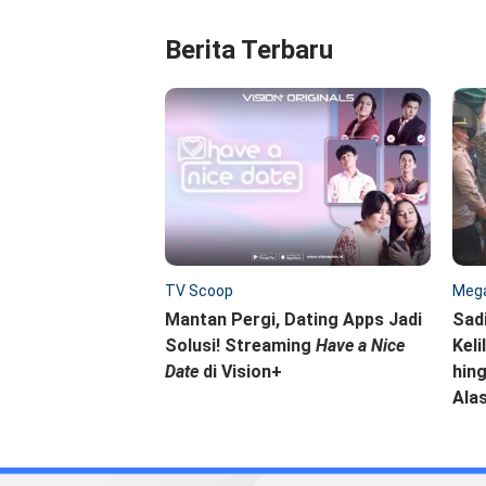
Berita Terbaru
TV Scoop
Mega
Mantan Pergi, Dating Apps Jadi
Sad
Solusi! Streaming
Have a Nice
Keli
Date
di Vision+
hing
Ala