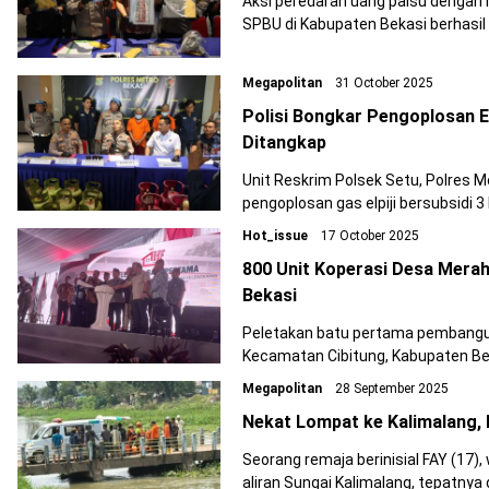
Aksi peredaran uang palsu dengan
SPBU di Kabupaten Bekasi berhasil 
kasus ini, polisi mengamankan dua
sekaligus pembuat uang palsu.
Megapolitan
31 October 2025
Polisi Bongkar Pengoplosan Elp
Ditangkap
Unit Reskrim Polsek Setu, Polres M
pengoplosan gas elpiji bersubsidi 3
Dua orang ditangkap dalam kasus in
Hot_issue
17 October 2025
sebagai pembantunya.
800 Unit Koperasi Desa Merah 
Bekasi
Peletakan batu pertama pembanguna
Kecamatan Cibitung, Kabupaten Bekas
Megapolitan
28 September 2025
Nekat Lompat ke Kalimalang,
Seorang remaja berinisial FAY (17)
aliran Sungai Kalimalang, tepatnya