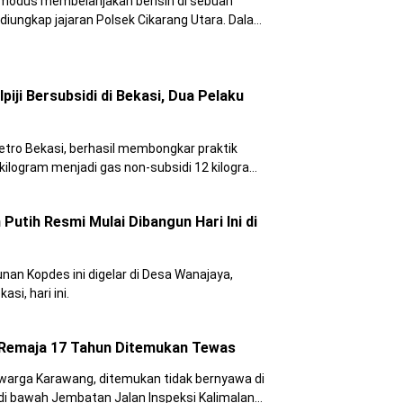
 modus membelanjakan bensin di sebuah
diungkap jajaran Polsek Cikarang Utara. Dalam
 tersangka yang diduga sebagai pengedar
iji Bersubsidi di Bekasi, Dua Pelaku
etro Bekasi, berhasil membongkar praktik
 kilogram menjadi gas non-subsidi 12 kilogram.
i, yakni WS selaku pemilik usaha dan H
Putih Resmi Mulai Dibangun Hari Ini di
n Kopdes ini digelar di Desa Wanajaya,
i, hari ini.
 Remaja 17 Tahun Ditemukan Tewas
, warga Karawang, ditemukan tidak bernyawa di
 di bawah Jembatan Jalan Inspeksi Kalimalang,