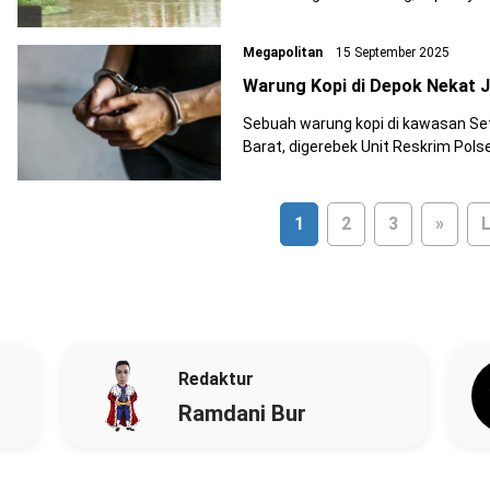
Pasirsari, Cikarang Selatan, Kabup
Megapolitan
15 September 2025
Warung Kopi di Depok Nekat J
Sebuah warung kopi di kawasan Se
Barat, digerebek Unit Reskrim Pols
pukul 18.00 WIB. Warung tersebut k
1
2
3
»
L
Redaktur
Ramdani Bur