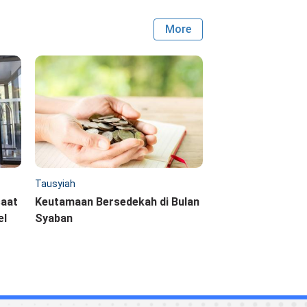
More
Tausyiah
saat
Keutamaan Bersedekah di Bulan
el
Syaban