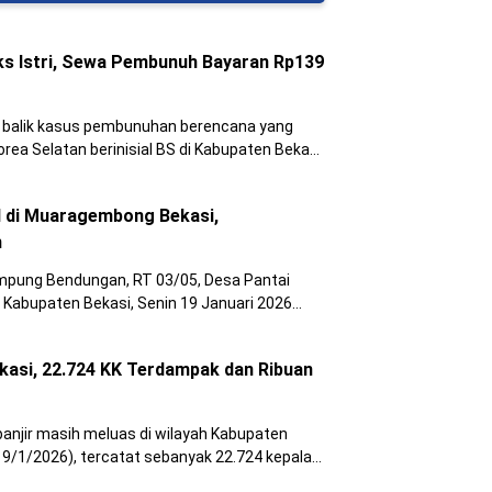
Eks Istri, Sewa Pembunuh Bayaran Rp139
i balik kasus pembunuhan berencana yang
a Selatan berinisial BS di Kabupaten Bekasi,
tersebut dipicu konflik berkepanjangan
SJ, yang kini telah ditetapkan tersangka.
l di Muaragembong Bekasi,
m
ampung Bendungan, RT 03/05, Desa Pantai
Kabupaten Bekasi, Senin 19 Januari 2026
ekasi, 22.724 KK Terdampak dan Ribuan
anjir masih meluas di wilayah Kabupaten
19/1/2026), tercatat sebanyak 22.724 kepala
mentara 5.344 jiwa terpaksa mengungsi akibat