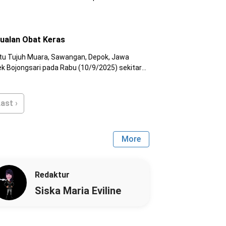
aten Bekasi, pada Sabtu (27/9/2025).
ualan Obat Keras
tu Tujuh Muara, Sawangan, Depok, Jawa
ek Bojongsari pada Rabu (10/9/2025) sekitar
edapatan menjual obat keras tanpa izin.
ast ›
More
Redaktur
Siska Maria Eviline