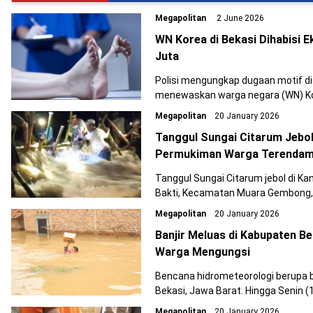
Megapolitan
2 June 2026
WN Korea di Bekasi Dihabisi 
Juta
Polisi mengungkap dugaan motif d
menewaskan warga negara (WN) Kore
Jawa Barat. Penyidik menduga aksi 
Megapolitan
20 January 2026
antara korban dan mantan istrinya, 
Tanggul Sungai Citarum Jebo
Permukiman Warga Terenda
Tanggul Sungai Citarum jebol di K
Bakti, Kecamatan Muara Gembong, 
malam.
Megapolitan
20 January 2026
Banjir Meluas di Kabupaten B
Warga Mengungsi
Bencana hidrometeorologi berupa b
Bekasi, Jawa Barat. Hingga Senin (
keluarga (KK) terdampak banjir, se
Megapolitan
20 January 2026