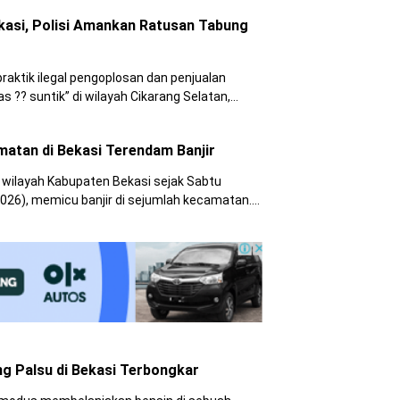
mukiman warga.
ekasi, Polisi Amankan Ratusan Tabung
aktik ilegal pengoplosan dan penjualan
as ?? suntik” di wilayah Cikarang Selatan,
apan tersebut, polisi mengamankan tiga
ng gas berbagai ukuran.
matan di Bekasi Terendam Banjir
 wilayah Kabupaten Bekasi sejak Sabtu
026), memicu banjir di sejumlah kecamatan.
pa jeda menyebabkan sedikitnya lima
r.
ng Palsu di Bekasi Terbongkar