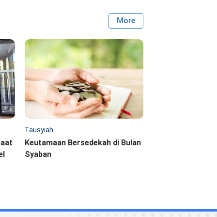
More
Tausyiah
saat
Keutamaan Bersedekah di Bulan
el
Syaban