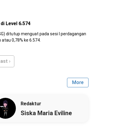
di Level 6.574
utup menguat pada sesi I perdagangan
hari ini. IHSG siang ini naik 50,59 poin atau 0,78% ke 6.574.
ast ›
More
Redaktur
Siska Maria Eviline