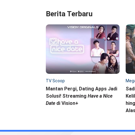
Berita Terbaru
TV Scoop
Mega
Mantan Pergi, Dating Apps Jadi
Sad
Solusi! Streaming
Have a Nice
Keli
Date
di Vision+
hing
Ala