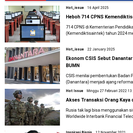
Hot_issue
16 April 2025
Heboh 714 CPNS Kemendiktisa
714 CPNS di Kementerian Pendidikan
(Kemendiktisaintek) tahun 2024 me
Hot_issue
22 January 2025
Ekonom CSIS Sebut Danantar
BUMN
CSIS menilai pembentukan Badan P
(Danantara) menjadi ajang reform
Hot Issue
Minggu 27 Februari 2022 13
Akses Transaksi Orang Kaya d
Rusia tak lagi bisa menggunakan s
Worldwide Interbank Financial Te
Inspirasi Bisnis
12 November 2021