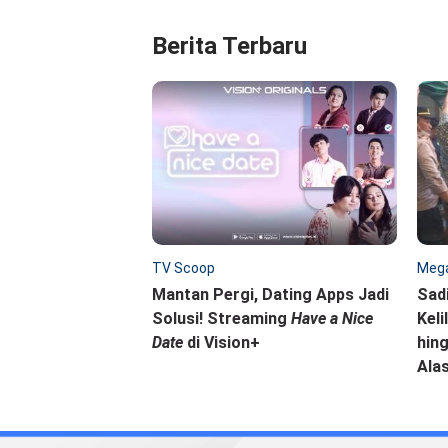
Berita Terbaru
TV Scoop
Mega
Mantan Pergi, Dating Apps Jadi
Sad
Solusi! Streaming
Have a Nice
Keli
Date
di Vision+
hing
Ala