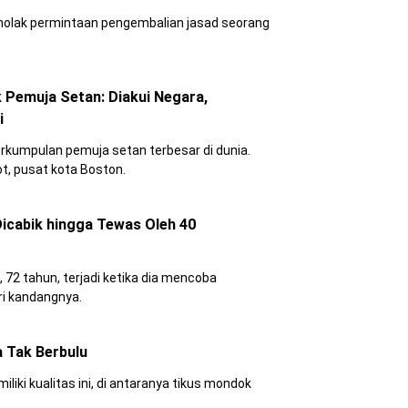
nolak permintaan pengembalian jasad seorang
 Pemuja Setan: Diakui Negara,
i
rkumpulan pemuja setan terbesar di dunia.
ot, pusat kota Boston.
Dicabik hingga Tewas Oleh 40
72 tahun, terjadi ketika dia mencoba
ri kandangnya.
a Tak Berbulu
iki kualitas ini, di antaranya tikus mondok