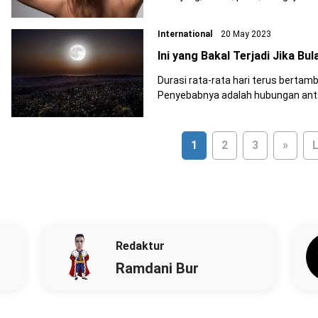
International
20 May 2023
Ini yang Bakal Terjadi Jika B
Durasi rata-rata hari terus bertam
Penyebabnya adalah hubungan anta
1
2
3
»
L
Redaktur
Ramdani Bur