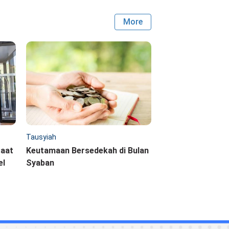
More
Tausyiah
saat
Keutamaan Bersedekah di Bulan
el
Syaban