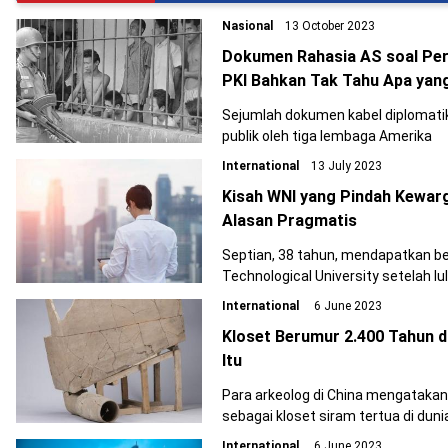
Nasional
13 October 2023
Dokumen Rahasia AS soal Per
PKI Bahkan Tak Tahu Apa yang
Sejumlah dokumen kabel diplomatik
publik oleh tiga lembaga Amerika
International
13 July 2023
Kisah WNI yang Pindah Kewar
Alasan Pragmatis
Septian, 38 tahun, mendapatkan be
Technological University setelah l
International
6 June 2023
Kloset Berumur 2.400 Tahun d
Itu
Para arkeolog di China mengataka
sebagai kloset siram tertua di duni
International
6 June 2023