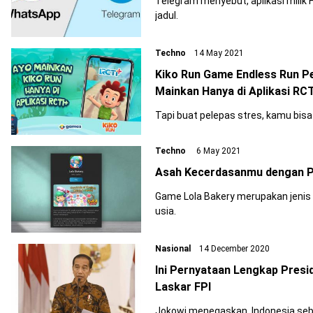
Telegram menyebut, aplikasi milik
jadul.
Techno
14 May 2021
Kiko Run Game Endless Run Pe
Mainkan Hanya di Aplikasi RC
Tapi buat pelepas stres, kamu bisa 
Techno
6 May 2021
Asah Kecerdasanmu dengan Pe
Game Lola Bakery merupakan jenis g
usia.
Nasional
14 December 2020
Ini Pernyataan Lengkap Presi
Laskar FPI
Jokowi menegaskan, Indonesia seb