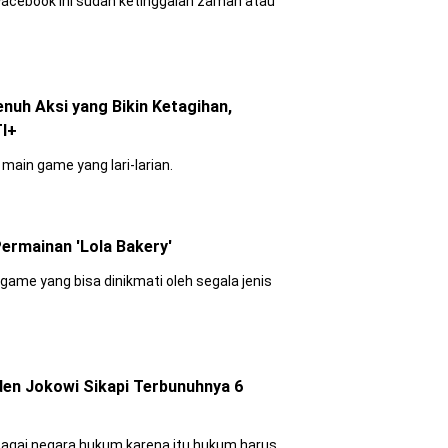
 Facebook ini sudah ketinggalan zaman atau
nuh Aksi yang Bikin Ketagihan,
TI+
main game yang lari-larian.
rmainan 'Lola Bakery'
ame yang bisa dinikmati oleh segala jenis
den Jokowi Sikapi Terbunuhnya 6
agai negara hukum karena itu hukum harus