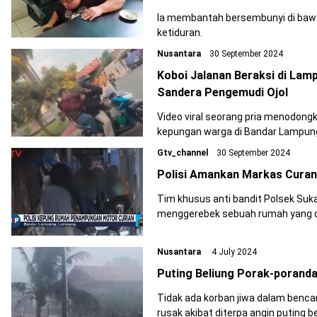
Ia membantah bersembunyi di bawah
ketiduran.
Nusantara
30 September 2024
Koboi Jalanan Beraksi di Lam
Sandera Pengemudi Ojol
Video viral seorang pria menodongk
kepungan warga di Bandar Lampung v
Gtv_channel
30 September 2024
Polisi Amankan Markas Cura
Tim khusus anti bandit Polsek Sukarame, Polresta Band
menggerebek sebuah rumah yang d
Nusantara
4 July 2024
Puting Beliung Porak-porand
Tidak ada korban jiwa dalam benca
rusak akibat diterpa angin puting be