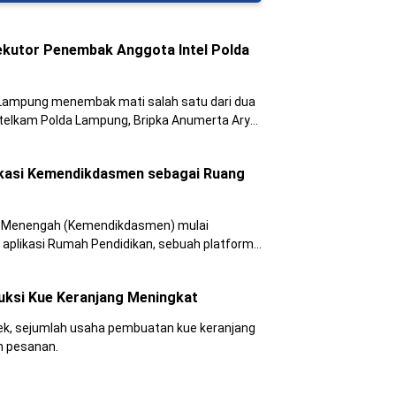
ekutor Penembak Anggota Intel Polda
Lampung menembak mati salah satu dari dua
telkam Polda Lampung, Bripka Anumerta Arya
layah Teluk Hantu, Kabupaten Pesawaran,
ri.
ikasi Kemendikdasmen sebagai Ruang
n Menengah (Kemendikdasmen) mulai
aplikasi Rumah Pendidikan, sebuah platform
t kolaborasi, inovasi, sekaligus ruang aman
rkembang.
duksi Kue Keranjang Meningkat
ek, sejumlah usaha pembuatan kue keranjang
n pesanan.