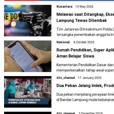
Nusantara
15 May 2026
Melawan saat Ditangkap, Eks
Lampung Tewas Ditembak
Tim Jatanras Ditreskrimum Polda 
tersangka penembakan anggota In
Supena, saat penggerebekan di wi
Nasional
4 October 2025
Lampung, Jumat (15/5/2026) dini ha
Rumah Pendidikan, Super Apl
Aman Belajar Siswa
Kementerian Pendidikan Dasar da
memperkenalkan tahap awal super 
digital yang dirancang sebagai pusa
Gtv_channel
17 January 2025
bagi pelajar untuk tumbuh dan be
Dua Pekan Jelang Imlek, Pro
Dua pekan menjelang perayaan Iml
di Bandar Lampung mulai kebanjira
Gtv_channel
2 December 2024