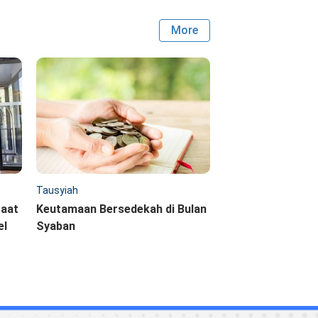
More
Tausyiah
saat
Keutamaan Bersedekah di Bulan
el
Syaban