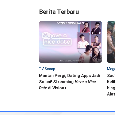
Berita Terbaru
TV Scoop
Mega
Mantan Pergi, Dating Apps Jadi
Sad
Solusi! Streaming
Have a Nice
Keli
Date
di Vision+
hing
Ala