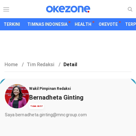
TERKINI
TIMNAS INDONESIA
HEALTH
OKEVOTE
TER
Home
/
Tim Redaksi
/
Detail
Wakil Pimpinan Redaksi
Bernadheta Ginting
Tidak Aktif
Saya
bernadheta.ginting@mncgroup.com