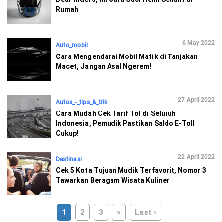
Rumah
6 May 2022
Auto_mobil
Cara Mengendarai Mobil Matik di Tanjakan
Macet, Jangan Asal Ngerem!
27 April 2022
Autos_-_tips_&_trik
Cara Mudah Cek Tarif Tol di Seluruh
Indonesia, Pemudik Pastikan Saldo E-Toll
Cukup!
22 April 2022
Destinasi
Cek 5 Kota Tujuan Mudik Terfavorit, Nomor 3
Tawarkan Beragam Wisata Kuliner
1
2
3
»
Last ›