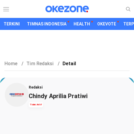
TERKINI
TIMNAS INDONESIA
HEALTH
OKEVOTE
TER
Home
/
Tim Redaksi
/
Detail
Redaksi
Chindy Aprilia Pratiwi
Tidak Aktif