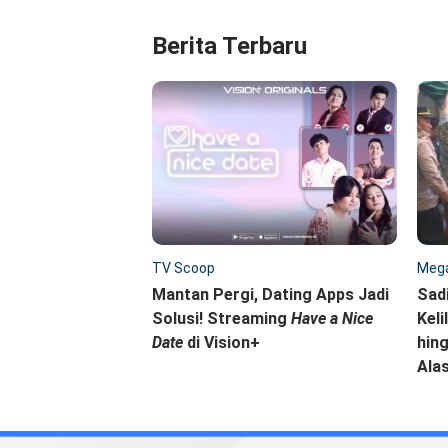
Berita Terbaru
TV Scoop
Mega
Mantan Pergi, Dating Apps Jadi
Sad
Solusi! Streaming
Have a Nice
Keli
Date
di Vision+
hing
Ala