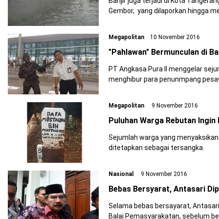
Banjir juga terjadi di Kota Tangerang seperti
Gembor
Megapolitan
10 November 2016
"Pahlawan" Bermunculan di B
PT Angkasa Pura II menggelar sej
menghibur para penunmpang pesaw
Megapolitan
9 November 2016
Puluhan Warga Rebutan Ingin P
Sejumlah warga yang menyaksikan 
ditetapkan sebagai tersangka.
Nasional
9 November 2016
Bebas Bersyarat, Antasari Dip
Selama bebas bersayarat, Antasari diwajibkan
Balai Pemasyarakatan, sebelum beb