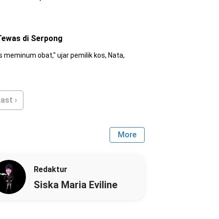
Tewas di Serpong
s meminum obat," ujar pemilik kos, Nata,
ast ›
More
Redaktur
Siska Maria Eviline