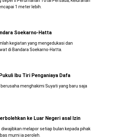
 Perumahan Total Persada, Kelurahan
, yang dilaporkan hingga mencapai 1 meter lebih.
andara Soekarno-Hatta
umlah kegiatan yang mengedukasi dan
at di Bandara Soekarno-Hatta.
ukuli Ibu Tiri Penganiaya Dafa
berusaha menghakimi Suyati yang baru saja
erbolehkan ke Luar Negeri asal Izin
 melapor setiap bulan kepada pihak
as murni ia peroleh.