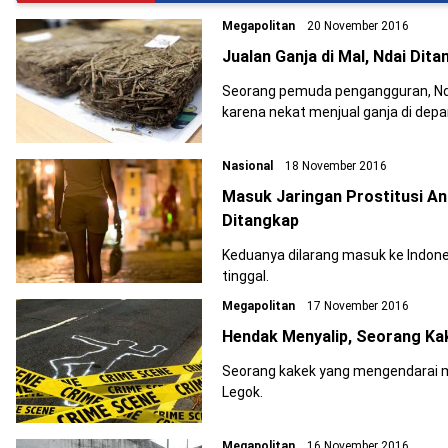
Megapolitan
20 November 2016
Jualan Ganja di Mal, Ndai Dita
Seorang pemuda pengangguran, Ndai
karena nekat menjual ganja di depa
Nasional
18 November 2016
Masuk Jaringan Prostitusi An
Ditangkap
Keduanya dilarang masuk ke Indone
tinggal.
Megapolitan
17 November 2016
Hendak Menyalip, Seorang Ka
Seorang kakek yang mengendarai mo
Legok.
Megapolitan
16 November 2016