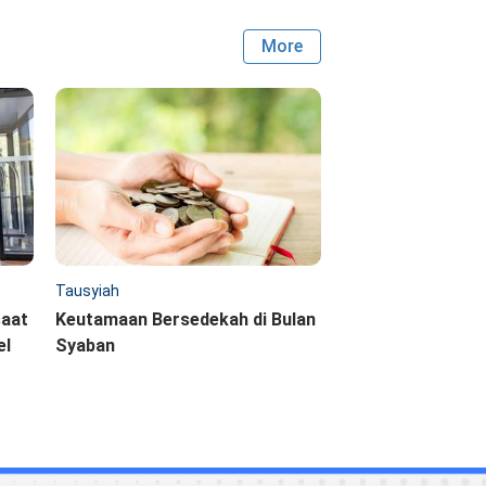
More
Tausyiah
saat
Keutamaan Bersedekah di Bulan
el
Syaban