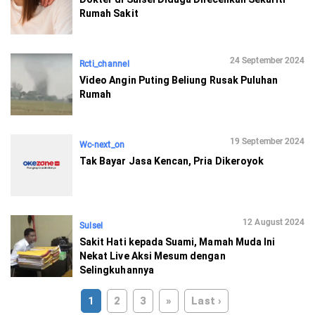
Rumah Sakit
24 September 2024
Rcti_channel
Video Angin Puting Beliung Rusak Puluhan
Rumah
19 September 2024
Wc-next_on
Tak Bayar Jasa Kencan, Pria Dikeroyok
12 August 2024
Sulsel
Sakit Hati kepada Suami, Mamah Muda Ini
Nekat Live Aksi Mesum dengan
Selingkuhannya
1
2
3
»
Last ›