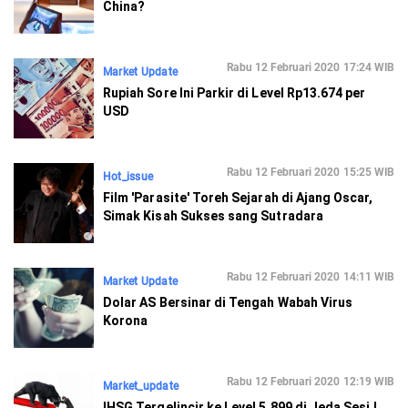
China?
Rabu 12 Februari 2020 17:24 WIB
Market Update
Rupiah Sore Ini Parkir di Level Rp13.674 per
USD
Rabu 12 Februari 2020 15:25 WIB
Hot_issue
Film 'Parasite' Toreh Sejarah di Ajang Oscar,
Simak Kisah Sukses sang Sutradara
Rabu 12 Februari 2020 14:11 WIB
Market Update
Dolar AS Bersinar di Tengah Wabah Virus
Korona
Rabu 12 Februari 2020 12:19 WIB
Market_update
IHSG Tergelincir ke Level 5.899 di Jeda Sesi I