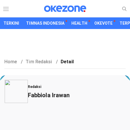
TERKINI
TIMNAS INDONESIA
HEALTH
OKEVOTE
TER
Home
/
Tim Redaksi
/
Detail
Redaksi
Fabbiola Irawan