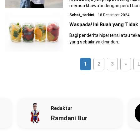
merasa khawatir dengan perut bunci
Sehat_terkini
18 December 2024
Waspada! Ini Buah yang Tidak
Bagi penderita hipertensi atau tek
yang sebaiknya dihindari.
1
2
3
»
L
Redaktur
Ramdani Bur