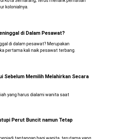
di Kota Semarang, terus menarik perhatian
r kolonialnya.
ninggal di Dalam Pesawat?
gal di dalam pesawat? Merupakan
ka pertama kali naik pesawat terbang.
ui Sebelum Memilih Melahirkan Secara
ah yang harus dialami wanita saat
tupi Perut Buncit namun Tetap
 menjadi tantangan bagi wanita, terutama yang