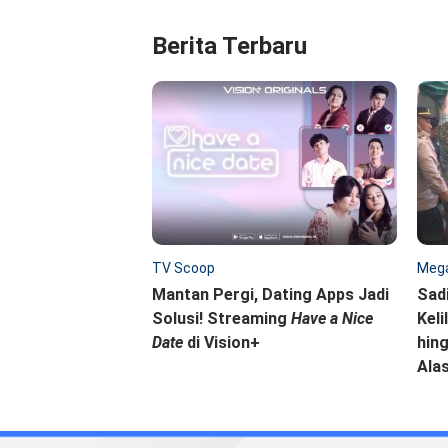
Berita Terbaru
TV Scoop
Mega
Mantan Pergi, Dating Apps Jadi
Sad
Solusi! Streaming
Have a Nice
Keli
Date
di Vision+
hing
Ala