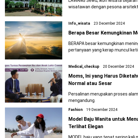
LAWANG Sewu, ikon wisata sejarah 
wisatawan dengan pesona arsitektu
Info_wisata
23 December 2024
Berapa Besar Kemungkinan Me
BERAPA besar kemungkinan mening
pertanyaan yang kerap muncul keti
Medical_checkup
20 December 2024
Moms, Ini yang Harus Diketah
Normal atau Sesar
Persalinan merupakan proses alami
mengandung.
Fashion
19 December 2024
Model Baju Wanita untuk Menu
Terlihat Elegan
MODEL baju yang tepat sering kali