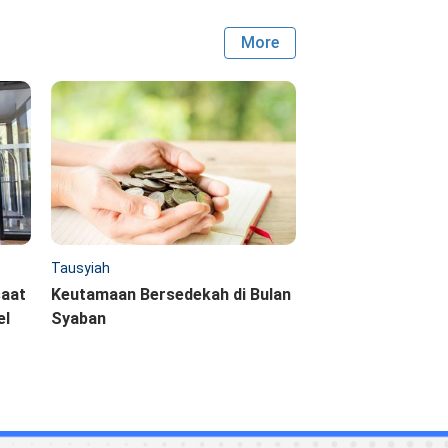
More
Tausyiah
saat
Keutamaan Bersedekah di Bulan
el
Syaban