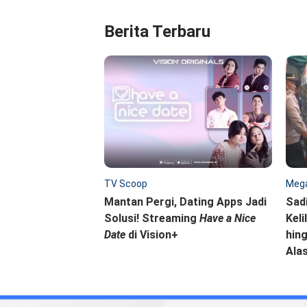
Berita Terbaru
TV Scoop
Mega
Mantan Pergi, Dating Apps Jadi
Sad
Solusi! Streaming
Have a Nice
Keli
Date
di Vision+
hing
Ala