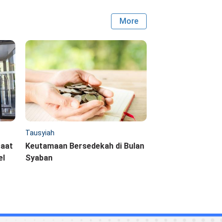
More
Tausyiah
saat
Keutamaan Bersedekah di Bulan
el
Syaban