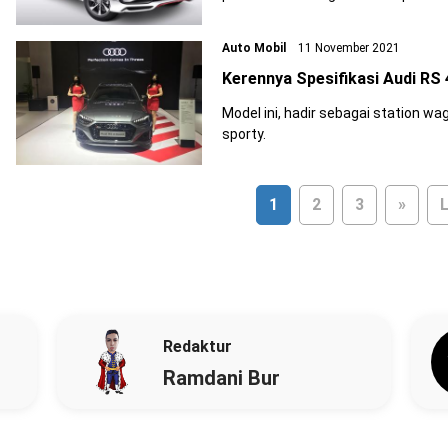
Auto Mobil
11 November 2021
Kerennya Spesifikasi Audi RS 
Model ini, hadir sebagai station w
sporty.
1
2
3
»
L
Redaktur
Ramdani Bur