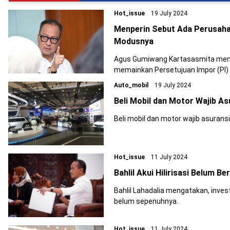
Hot_issue
19 July 2024
Menperin Sebut Ada Perusaha
Modusnya
Agus Gumiwang Kartasasmita men
memainkan Persetujuan Impor (PI) 
Auto_mobil
19 July 2024
Beli Mobil dan Motor Wajib As
Beli mobil dan motor wajib asuransi
Hot_issue
11 July 2024
Bahlil Akui Hilirisasi Belum B
Bahlil Lahadalia mengatakan, investa
belum sepenuhnya.
Hot_issue
11 July 2024