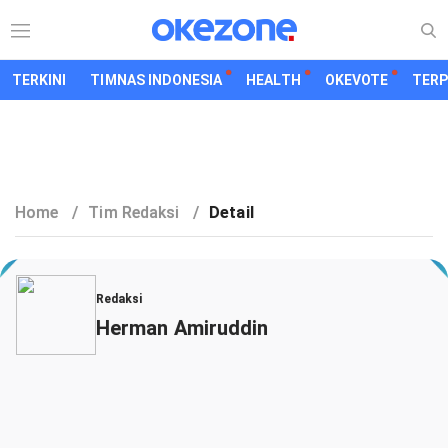
TERKINI
TIMNAS INDONESIA
HEALTH
OKEVOTE
TER
Home
/
Tim Redaksi
/
Detail
Redaksi
Herman Amiruddin