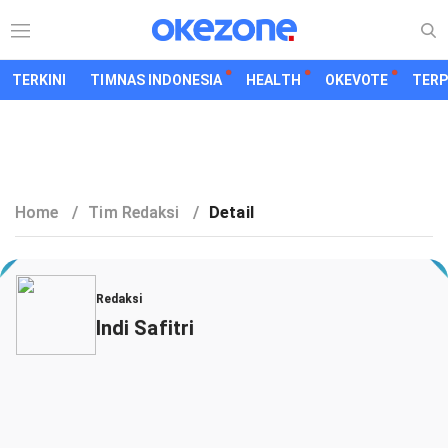
TERKINI
TIMNAS INDONESIA
HEALTH
OKEVOTE
TER
Home
/
Tim Redaksi
/
Detail
Redaksi
Indi Safitri