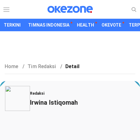
TERKINI
TIMNAS INDONESIA
HEALTH
OKEVOTE
TER
Home
/
Tim Redaksi
/
Detail
Redaksi
Irwina Istiqomah