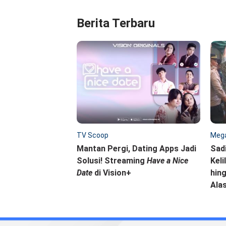
Berita Terbaru
TV Scoop
Mega
Mantan Pergi, Dating Apps Jadi
Sad
Solusi! Streaming
Have a Nice
Keli
Date
di Vision+
hing
Ala