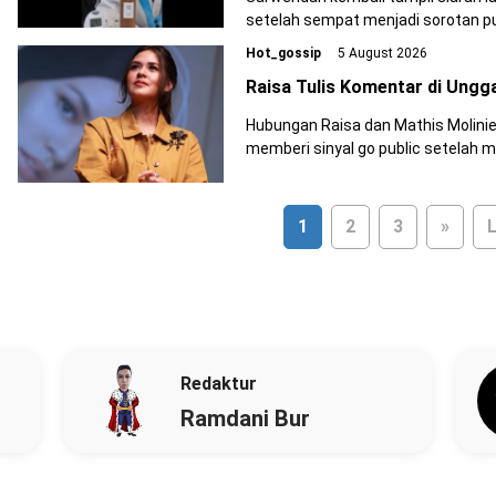
setelah sempat menjadi sorotan pu
Hot_gossip
5 August 2026
Raisa Tulis Komentar di Ungga
Hubungan Raisa dan Mathis Molinie k
memberi sinyal go public setelah 
Mathis di TikTok.
1
2
3
»
L
Redaktur
Ramdani Bur