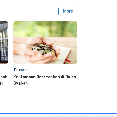
More
Tausyiah
saat
Keutamaan Bersedekah di Bulan
el
Syaban