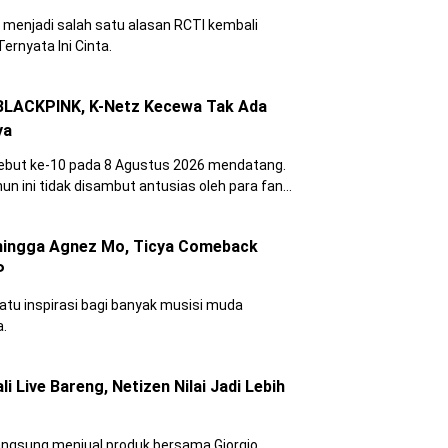
 menjadi salah satu alasan RCTI kembali
rnyata Ini Cinta.
 BLACKPINK, K-Netz Kecewa Tak Ada
ya
ebut ke-10 pada 8 Agustus 2026 mendatang.
 ini tidak disambut antusias oleh para fans
 hingga Agnez Mo, Ticya Comeback
P
atu inspirasi bagi banyak musisi muda
a.
 Live Bareng, Netizen Nilai Jadi Lebih
angsung menjual produk bersama Giorgio