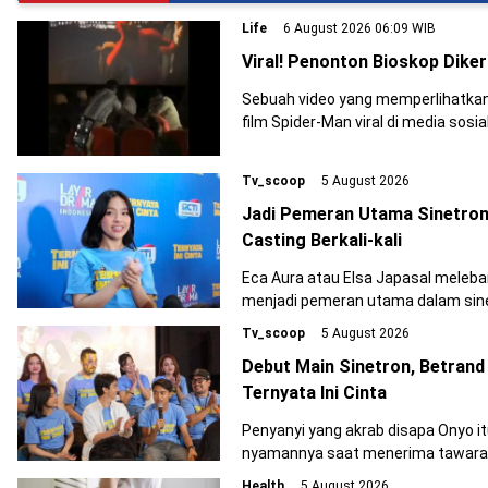
Life
6 August 2026 06:09 WIB
Viral! Penonton Bioskop Dike
Sebuah video yang memperlihatkan
film Spider-Man viral di media sosial
Tv_scoop
5 August 2026
Jadi Pemeran Utama Sinetron T
Casting Berkali-kali
Eca Aura atau Elsa Japasal meleba
menjadi pemeran utama dalam sinetr
Tv_scoop
5 August 2026
Debut Main Sinetron, Betrand 
Ternyata Ini Cinta
Penyanyi yang akrab disapa Onyo i
nyamannya saat menerima tawaran b
Health
5 August 2026