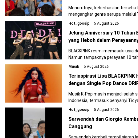
Menurutnya, keberhasilan tersebut
mengangkat genre serupa melalui Te
Hot_gossip
5 August 2026
Jelang Anniversary 10 Tahun
yang Heboh dalam Perayaann
BLACKPINK resmi memasuki usia d
Namun tampaknya perayaan 10 tahun
atau BLINK.
Musik
5 August 2026
Terinspirasi Lisa BLACKPINK
dengan Single Pop Dance DRI
Musik K-Pop masih menjadi salah s
Indonesia, termasuk penyanyi Ticy
Hot_gossip
5 August 2026
Sarwendah dan Giorgio Kembali
Canggung
Sarwendah kembali tampil siaran l