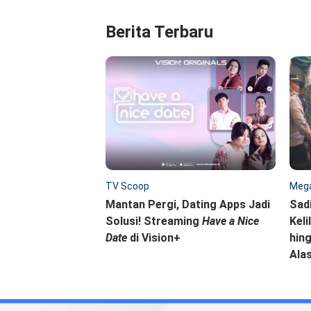
Berita Terbaru
TV Scoop
Mega
Mantan Pergi, Dating Apps Jadi
Sad
Solusi! Streaming
Have a Nice
Keli
Date
di Vision+
hing
Ala