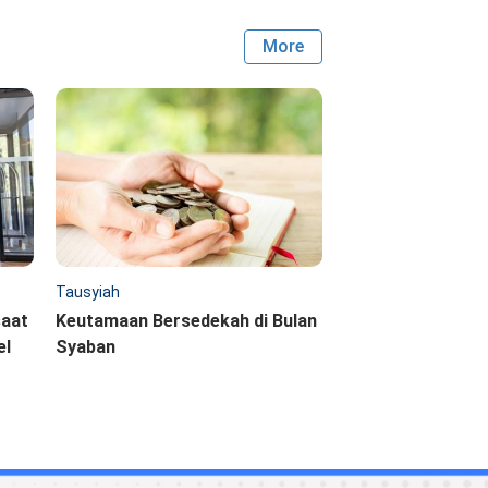
More
Tausyiah
saat
Keutamaan Bersedekah di Bulan
el
Syaban