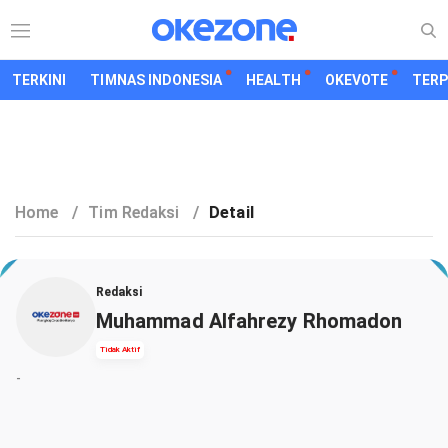
TERKINI
TIMNAS INDONESIA
HEALTH
OKEVOTE
TER
Home
/
Tim Redaksi
/
Detail
Redaksi
Muhammad Alfahrezy Rhomadon
Tidak Aktif
-