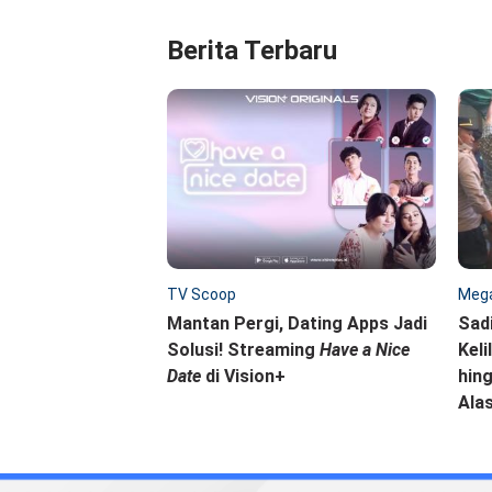
Berita Terbaru
TV Scoop
Mega
Mantan Pergi, Dating Apps Jadi
Sad
Solusi! Streaming
Have a Nice
Keli
Date
di Vision+
hing
Ala