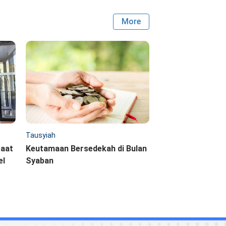
More
Tausyiah
saat
Keutamaan Bersedekah di Bulan
el
Syaban