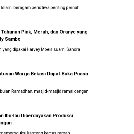
r Islam, beragam peristiwa penting pernah
 Tahanan Pink, Merah, dan Oranye yang
rdy Sambo
n yang dipakai Harvey Moeis suami Sandra
.
Ratusan Warga Bekasi Dapat Buka Puasa
da bulan Ramadhan, masjid-masjid ramai dengan
an Ibu-Ibu Diberdayakan Produksi
ungan
m memproduksi kantong kertas ramah