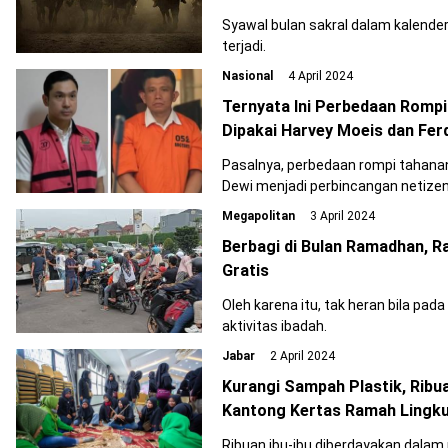
Syawal bulan sakral dalam kalende
terjadi.
Nasional
4 April 2024
Ternyata Ini Perbedaan Rompi
Dipakai Harvey Moeis dan Fe
Pasalnya, perbedaan rompi tahana
Dewi menjadi perbincangan netizen
Megapolitan
3 April 2024
Berbagi di Bulan Ramadhan, 
Gratis
Oleh karena itu, tak heran bila pa
aktivitas ibadah.
Jabar
2 April 2024
Kurangi Sampah Plastik, Ribu
Kantong Kertas Ramah Lingk
Ribuan ibu-ibu diberdayakan dala