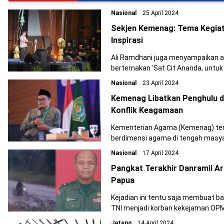
Nasional
25 April 2024
Sekjen Kemenag: Tema Kegiat
Inspirasi
Ali Ramdhani juga menyampaikan a
bertemakan ‘Sat Cit Ananda, untuk 
Nasional
23 April 2024
Kemenag Libatkan Penghulu d
Konflik Keagamaan
Kementerian Agama (Kemenag) teru
berdimensi agama di tengah masya
Nasional
17 April 2024
Pangkat Terakhir Danramil A
Papua
Kejadian ini tentu saja membuat ba
TNI menjadi korban kekejaman OPM
Jateng
14 April 2024