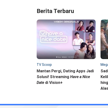
Berita Terbaru
TV Scoop
Mega
Mantan Pergi, Dating Apps Jadi
Sad
Solusi! Streaming
Have a Nice
Keli
Date
di Vision+
hing
Ala