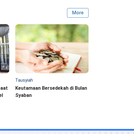
More
Tausyiah
saat
Keutamaan Bersedekah di Bulan
el
Syaban