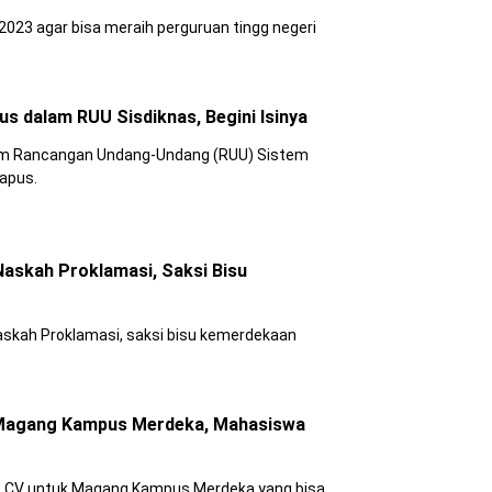
T 2023 agar bisa meraih perguruan tingg negeri
s dalam RUU Sisdiknas, Begini Isinya
lam Rancangan Undang-Undang (RUU) Sistem
hapus.
askah Proklamasi, Saksi Bisu
skah Proklamasi, saksi bisu kemerdekaan
 Magang Kampus Merdeka, Mahasiswa
uat CV untuk Magang Kampus Merdeka yang bisa