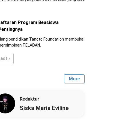
daftaran Program Beasiswa
Pentingnya
bidang pendidikan Tanoto Foundation membuka
epemimpinan TELADAN.
ast ›
More
Redaktur
Siska Maria Eviline