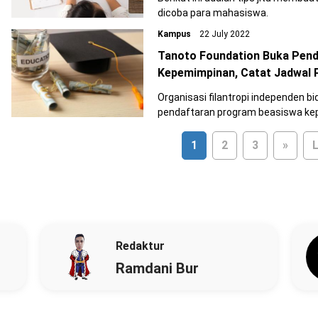
dicoba para mahasiswa.
Kampus
22 July 2022
Tanoto Foundation Buka Pen
Kepemimpinan, Catat Jadwal 
Organisasi filantropi independen 
pendaftaran program beasiswa k
1
2
3
»
L
Redaktur
Ramdani Bur