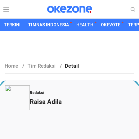
TERKINI
TIMNAS INDONESIA
HEALTH
OKEVOTE
TER
Home
/
Tim Redaksi
/
Detail
Redaksi
Raisa Adila