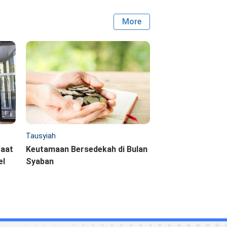
More
Tausyiah
saat
Keutamaan Bersedekah di Bulan
el
Syaban