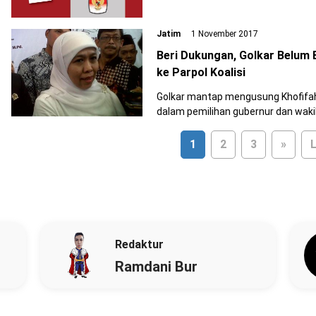
Jatim
1 November 2017
Beri Dukungan, Golkar Belum 
ke Parpol Koalisi
Golkar mantap mengusung Khofifah
dalam pemilihan gubernur dan 
1
2
3
»
L
Redaktur
Ramdani Bur