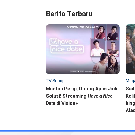
Berita Terbaru
TV Scoop
Mega
Mantan Pergi, Dating Apps Jadi
Sad
Solusi! Streaming
Have a Nice
Keli
Date
di Vision+
hing
Ala