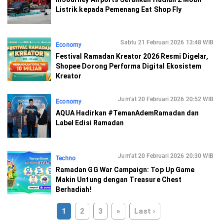
Listrik kepada Pemenang Eat Shop Fly
Sabtu 21 Februari 2026 13:48 WIB
Economy
Festival Ramadan Kreator 2026 Resmi Digelar,
Shopee Dorong Performa Digital Ekosistem
Kreator
Jum'at 20 Februari 2026 20:52 WIB
Economy
AQUA Hadirkan #TemanAdemRamadan dan
Label Edisi Ramadan
Jum'at 20 Februari 2026 20:30 WIB
Techno
Ramadan GG War Campaign: Top Up Game
Makin Untung dengan Treasure Chest
Berhadiah!
1
2
3
»
Last ›