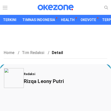
TERKINI
TIMNAS INDONESIA
HEALTH
OKEVOTE
TER
Home
/
Tim Redaksi
/
Detail
Redaksi
Rizqa Leony Putri