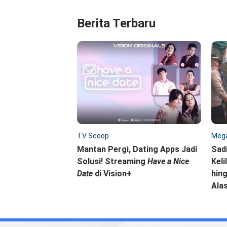
Berita Terbaru
TV Scoop
Mega
Mantan Pergi, Dating Apps Jadi
Sad
Solusi! Streaming
Have a Nice
Keli
Date
di Vision+
hing
Ala