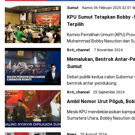
Sumut
Kamis 06 Februari 2025 02:01 
KPU Sumut Tetapkan Bobby -
Terpilih
Komisi Pemilihan Umum (KPU) Pro
Muhammad Bobby Nasution dan Sur
wakil gubernur Sumut terpilih.
Rcti_channel
7 November 2024
Memalukan, Bentrok Antar-Pe
Sumut
Debat publik kedua calon Gubernur
bentrok antar-pendukung.
Rcti_channel
25 September 2024
Ambil Nomor Urut Pilgub, Bobb
Meski KPU mendeklarasikan kampan
Sumatera Utara, Bobby Nasution da
News
30 August 2024