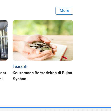
More
Tausyiah
saat
Keutamaan Bersedekah di Bulan
el
Syaban