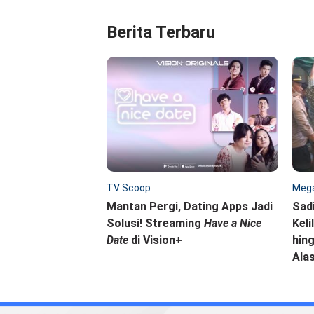
Berita Terbaru
TV Scoop
Mega
Mantan Pergi, Dating Apps Jadi
Sad
Solusi! Streaming
Have a Nice
Keli
Date
di Vision+
hing
Ala