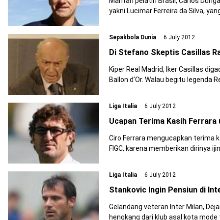
Mantan pelatih Brasil, Carlos Dunga, me
yakni Lucimar Ferreira da Silva, yang biasa dipa
Sepakbola Dunia
6 July 2012
Di Stefano Skeptis Casillas Ra
Kiper Real Madrid, Iker Casillas di
Ballon d’Or. Walau begitu legenda Real Madri
mengenai peluang Casillas di ajang
Liga Italia
6 July 2012
Ucapan Terima Kasih Ferrara 
Ciro Ferrara mengucapkan terima kasih
FIGC, karena memberikan dirinya ijin untuk b
Liga Italia
6 July 2012
Stankovic Ingin Pensiun di Int
Gelandang veteran Inter Milan, Dejan St
hengkang dari klub asal kota mode tersebut. Hal itu 