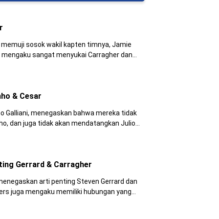
r
emuji sosok wakil kapten timnya, Jamie
gaku sangat menyukai Carragher dan
engan dirinya.
nho & Cesar
o Galliani, menegaskan bahwa mereka tidak
 tidak akan mendatangkan Julio
ter Milan.
ing Gerrard & Carragher
askan arti penting Steven Gerrard dan
a mengaku memiliki hubungan yang
baik dengan dua pemain senior tim asal kota pelabuhan tersebut.