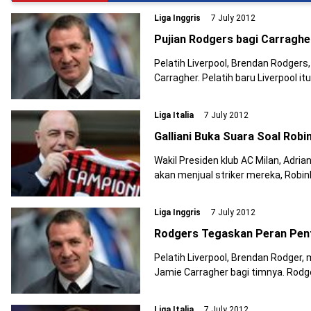
Liga Inggris
7 July 2012
Pujian Rodgers bagi Carraghe
Pelatih Liverpool, Brendan Rodgers, m
Carragher. Pelatih baru Liverpool itu men
merasa sang pemain sangat mirip d
Liga Italia
7 July 2012
Galliani Buka Suara Soal Robi
Wakil Presiden klub AC Milan, Adrian
akan menjual striker mereka, Robinho, dan juga
Cesar dari saudara muda mereka, In
Liga Inggris
7 July 2012
Rodgers Tegaskan Peran Pent
Pelatih Liverpool, Brendan Rodger, meneg
Jamie Carragher bagi timnya. Rodgers jug
Liga Italia
7 July 2012