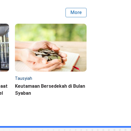
More
Tausyiah
saat
Keutamaan Bersedekah di Bulan
el
Syaban