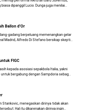
muji performa rekrutan baru Juventus,
nggil Lucio. Dunga juga menilai
bahwa Juventus melakukan perekrutan hebat dengan mendatangkan Lucio.
ih Ballon d'Or
gadang-gadang berpeluang memenangkan gelar
d, Alfredo Di Stefano bersikap skeptis
 tersebut.
untuk FIGC
 kepada asosiasi sepakbola Italia, yakni
ergabung dengan Sampdoria sebagai
pelatih dan meninggalkan jabatannya sebagai pelatih Timnas Italia U-21.
er
ankovic, menegaskan dirinya tidak akan
dikarenakan dirinya ingin