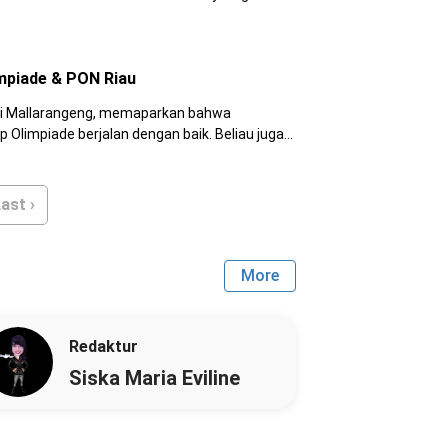
mpiade & PON Riau
di Mallarangeng, memaparkan bahwa
impiade berjalan dengan baik. Beliau juga
t belum selesainya pembangunan venue-
ast ›
More
Redaktur
Siska Maria Eviline