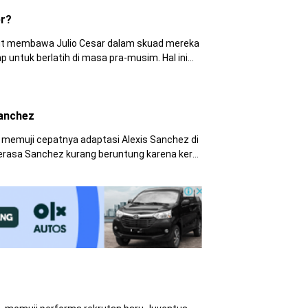
er?
t membawa Julio Cesar dalam skuad mereka
atih di masa pra-musim. Hal ini
ntu keluar Inter.
Sanchez
ji cepatnya adaptasi Alexis Sanchez di
 kurang beruntung karena kerap
didera cedera yang memaksanya melewatkan beberapa laga Barcelona.