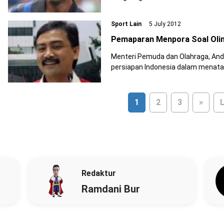
mengakhiri karier di Inter.
Sport Lain
5 July 2012
Pemaparan Menpora Soal Oli
Menteri Pemuda dan Olahraga, An
persiapan Indonesia dalam menatap Ol
mengaku masih mencari solusi terkai
venue untuk PON XVIII di Riau.
1
2
3
»
L
Redaktur
Ramdani Bur