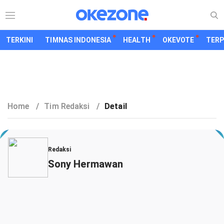
TERKINI
TIMNAS INDONESIA
HEALTH
OKEVOTE
TER
Home
/
Tim Redaksi
/
Detail
Redaksi
Sony Hermawan