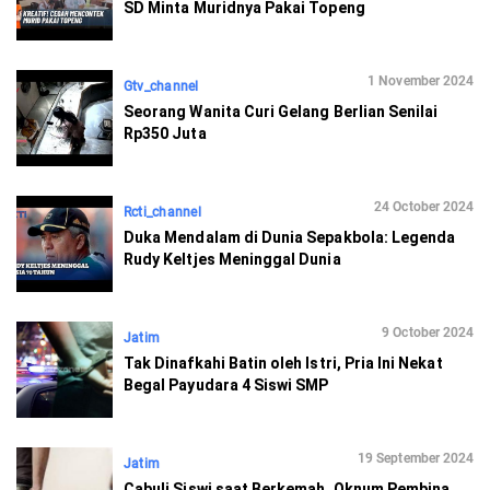
SD Minta Muridnya Pakai Topeng
1 November 2024
Gtv_channel
Seorang Wanita Curi Gelang Berlian Senilai
Rp350 Juta
24 October 2024
Rcti_channel
Duka Mendalam di Dunia Sepakbola: Legenda
Rudy Keltjes Meninggal Dunia
9 October 2024
Jatim
Tak Dinafkahi Batin oleh Istri, Pria Ini Nekat
Begal Payudara 4 Siswi SMP
19 September 2024
Jatim
Cabuli Siswi saat Berkemah, Oknum Pembina