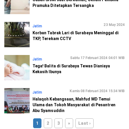
Pramuka Ditetapkan Tersangka
23 May 2024
Jatim
Korban Tabrak Lari di Surabaya Meninggal di
TKP, Terekam CCTV
Sabtu 17 Februari 2024 04:01 WIB
Jatim
Tega! Balita di Surabaya Tewas Dianiaya
Kekasih Ibunya
Kamis 08 Februari 2024 15:34 WIB
Jatim
Halaqoh Kebangsaan, Mahfud MD Temui
Ulama dan Tokoh Masyarakat di Pesantren
Abu Syamsuddin
1
2
3
»
Last ›