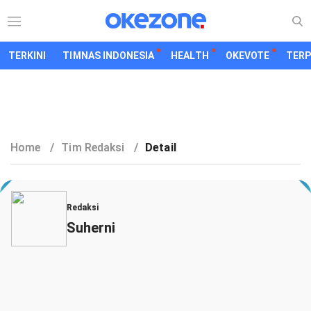
TERKINI
TIMNAS INDONESIA
HEALTH
OKEVOTE
TER
Home
/
Tim Redaksi
/
Detail
Redaksi
Suherni