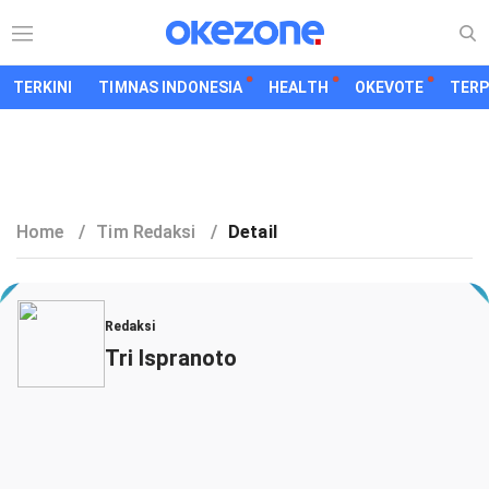
TERKINI
TIMNAS INDONESIA
HEALTH
OKEVOTE
TER
Home
/
Tim Redaksi
/
Detail
Redaksi
Tri Ispranoto