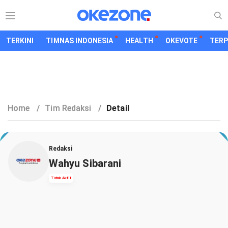
TERKINI
TIMNAS INDONESIA
HEALTH
OKEVOTE
TER
Home
/
Tim Redaksi
/
Detail
Redaksi
Wahyu Sibarani
Tidak Aktif