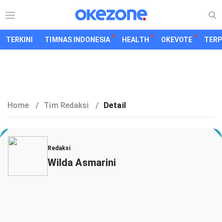
TERKINI
TIMNAS INDONESIA
HEALTH
OKEVOTE
TER
Home
/
Tim Redaksi
/
Detail
Redaksi
Wilda Asmarini