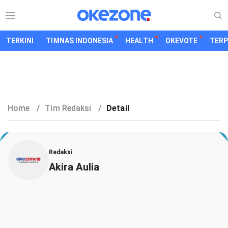
TERKINI
TIMNAS INDONESIA
HEALTH
OKEVOTE
TER
Home
/
Tim Redaksi
/
Detail
Redaksi
Akira Aulia