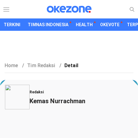
TERKINI
TIMNAS INDONESIA
HEALTH
OKEVOTE
TER
Home
/
Tim Redaksi
/
Detail
Redaksi
Kemas Nurrachman