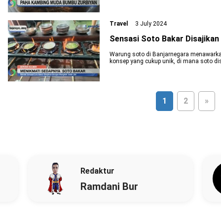
Travel
3 July 2024
Sensasi Soto Bakar Disajika
Warung soto di Banjarnegara menawarka
konsep yang cukup unik, di mana soto di
1
2
»
Redaktur
Ramdani Bur