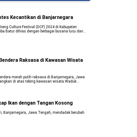
ntes Kecantikan di Banjarnegara
eng Culture Festival (DCF) 2024 di Kabupaten
a Batur dihias dengan berbagai busana lucu dan
 bersama domba-domba yang tampil menggemaskan
Bendera Raksasa di Kawasan Wisata
ndera merah putih raksasa di Banjarnegara, Jawa
tangkan di atas tebing kawasan wisata Waduk
0 meter.
kap Ikan dengan Tangan Kosong
an, Banjarnegara, Jawa Tengah, mendadak berubah