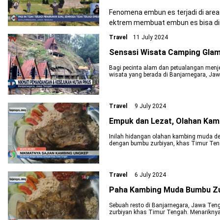
Fenomena embun es terjadi di area
ektrem membuat embun es bisa di
Travel
11 July 2024
Sensasi Wisata Camping Glamp
Bagi pecinta alam dan petualangan menje
wisata yang berada di Banjarnegara, Ja
Travel
9 July 2024
Empuk dan Lezat, Olahan Kam
Inilah hidangan olahan kambing muda de
dengan bumbu zurbiyan, khas Timur Tenga
Jawa Tengah.
Travel
6 July 2024
Paha Kambing Muda Bumbu Zu
Sebuah resto di Banjarnegara, Jawa T
zurbiyan khas Timur Tengah. Menariknya 