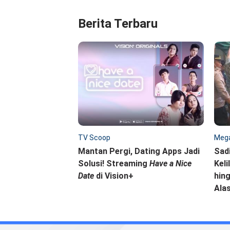
Berita Terbaru
TV Scoop
Mega
Mantan Pergi, Dating Apps Jadi
Sad
Solusi! Streaming
Have a Nice
Keli
Date
di Vision+
hing
Ala