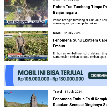
Pohon Tua Tumbang Timpa Pe
Banjarnegara
Pohon beringin tumbang di Alun-Alun Kab
memang sangat memprihatinkan.
News
22 July 2024
Fenomena Suhu Ekstrem Capai 
Embun
Embun es kembali muncul di dataran tin
Kemunculan embun es atau embun upas itu
bawah -1 derajat celsius.
Travel
19 July 2024
Fenomena Embun Es di Komple
Rasakan Sensasi Dinginnya Sa