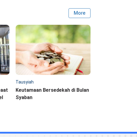
More
Tausyiah
saat
Keutamaan Bersedekah di Bulan
el
Syaban