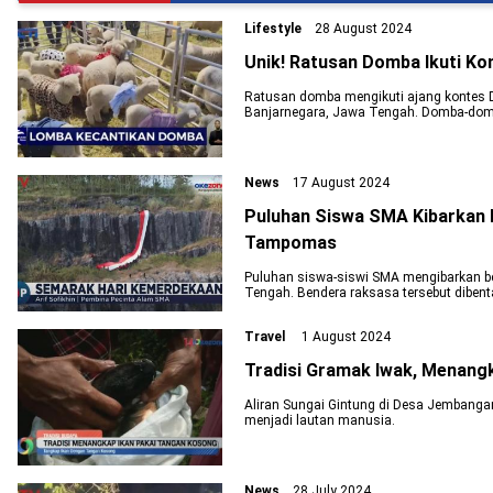
Lifestyle
28 August 2024
Unik! Ratusan Domba Ikuti Ko
Ratusan domba mengikuti ajang kontes Di
Banjarnegara, Jawa Tengah. Domba-domb
unik. Wisatawan pun antusias berfoto
tersebut.
News
17 August 2024
Puluhan Siswa SMA Kibarkan 
Tampomas
Puluhan siswa-siswi SMA mengibarkan be
Tengah. Bendera raksasa tersebut diben
Tampomas dengan ketinggian setinggi 3
Travel
1 August 2024
Tradisi Gramak Iwak, Menang
Aliran Sungai Gintung di Desa Jembang
menjadi lautan manusia.
News
28 July 2024